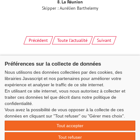
8. La Réunion
Skipper : Aurélien Barthelemy
Précédent
Toute l'actualité
Suivant
Préférences sur la collecte de données
Nous utilisons des données collectées par des cookies, des
librairies Javascript et nos partenaires pour améliorer votre
expérience et analyser le traffic de ce site internet.
En utilisant ce site internet, vous nous autorisez à collecter et
traiter ces données tel que décrit dans notre politique de
confidentialité.
Vous avez la possibilité de vous opposer à la collecte de ces
Classe Figaro Beneteau - Maison des skippers - N°1 Terre-Plein du
données en cliquant sur "Tout refuser" ou "Gérer mes choix".
Sous-Marin Papin
Tout accepter
La Base 56100 LORIENT -
06 11 73 13 35
-
secretaire@classefigarobeneteau.fr
Tout refuser