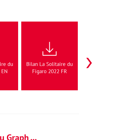
Sardinha Cup 2022 Bilan
ire du
Bilan La Solitaire du
d'activités Partenaires
 EN
Figaro 2022 FR
EG08.09.22
 Graph ...