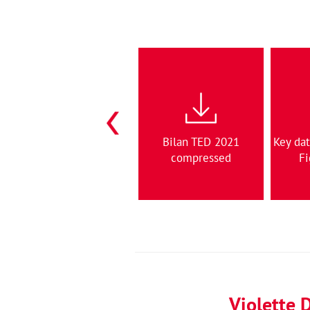
Bilan SDF 2021
Bilan TED 2021
Key dat
compresse
compressed
Fi
Violette 