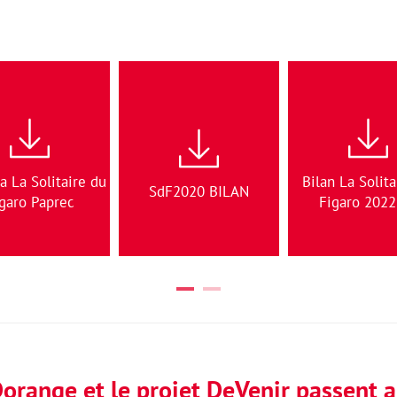
a La Solitaire du
Bilan La Solita
SdF2020 BILAN
garo Paprec
Figaro 2022
Dorange et le projet DeVenir passent au