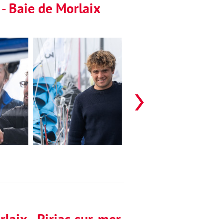
 - Baie de Morlaix
laix - Piriac-sur-mer