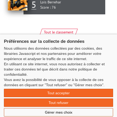
5
Loïs Berrehar
Score : 76
Tout le classement
Préférences sur la collecte de données
Nous utilisons des données collectées par des cookies, des
librairies Javascript et nos partenaires pour améliorer votre
expérience et analyser le traffic de ce site internet.
En utilisant ce site internet, vous nous autorisez à collecter et
traiter ces données tel que décrit dans notre politique de
confidentialité.
Vous avez la possibilité de vous opposer à la collecte de ces
données en cliquant sur "Tout refuser" ou "Gérer mes choix".
Classe Figaro Beneteau - Maison des skippers - N°1 Terre-Plein du
Sous-Marin Papin
Tout accepter
La Base 56100 LORIENT -
06 11 73 13 35
-
secretaire@classefigarobeneteau.fr
Tout refuser
Mentions légales
|
Contact
|
© Azimut | Créateur de solutions
Gérer mes choix
numériques