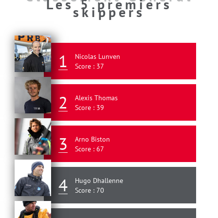
Les 5 premiers
skippers
1
Nicolas Lunven
Score : 37
2
Alexis Thomas
Score : 39
3
Arno Biston
Score : 67
4
Hugo Dhallenne
Score : 70