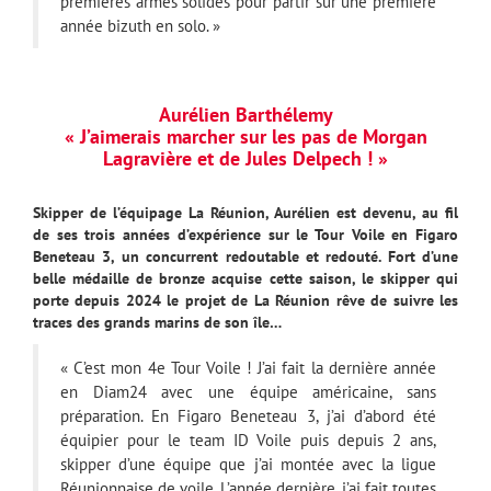
premières armes solides pour partir sur une première
année bizuth en solo. »
Aurélien Barthélemy
« J’aimerais marcher sur les pas de Morgan
Lagravière et de Jules Delpech ! »
Skipper de l’équipage La Réunion, Aurélien est devenu, au fil
de ses trois années d’expérience sur le Tour Voile en Figaro
Beneteau 3, un concurrent redoutable et redouté. Fort d’une
belle médaille de bronze acquise cette saison, le skipper qui
porte depuis 2024 le projet de La Réunion rêve de suivre les
traces des grands marins de son île…
« C’est mon 4e Tour Voile ! J’ai fait la dernière année
en Diam24 avec une équipe américaine, sans
préparation. En Figaro Beneteau 3, j’ai d’abord été
équipier pour le team ID Voile puis depuis 2 ans,
skipper d’une équipe que j’ai montée avec la ligue
Réunionnaise de voile. L’année dernière, j’ai fait toutes