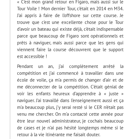
« C’est mon grand retour en Figaro, mais aussi sur le
Tour Voile ! Mon dernier Tour, c’était en 2014 en M34.
J’ai appris à faire de l’offshore sur cette course. Je
trouve que c’est une excellente chose pour le Tour
d’avoir un bateau qui existe déjà, c’était indispensable
parce que beaucoup de Figaro sont opérationnels et
prêts à naviguer, mais aussi parce que les gens qui
viennent faire la course découvrent que le support
est accessible !
Pendant un an, j’ai complètement arrêté la
compétition et j’ai commencé à travailler dans une
école de voile, ça m’a permis de changer d’air et de
me déconnecter de la compétition. C’était génial de
voir les enfants heureux d’apprendre à « juste »
naviguer. J’ai travaillé dans l’enseignement aussi et ça
m’a beaucoup plus, j’y serai resté si le CER n’était pas
venu me chercher. On m’a contacté cette année pour
être leur nouvel administrateur, je cochais beaucoup
de cases et je n’ai pas hésité longtemps même si le
retour à la vie itinérante me faisait douter.