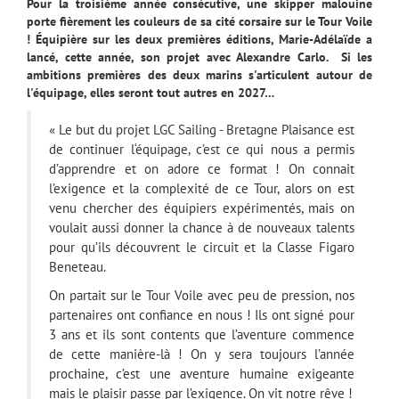
Pour la troisième année consécutive, une skipper malouine
porte fièrement les couleurs de sa cité corsaire sur le Tour Voile
! Équipière sur les deux premières éditions, Marie-Adélaïde a
lancé, cette année, son projet avec Alexandre Carlo. Si les
ambitions premières des deux marins s'articulent autour de
l'équipage, elles seront tout autres en 2027…
« Le but du projet LGC Sailing - Bretagne Plaisance est
de continuer l‘équipage, c’est ce qui nous a permis
d’apprendre et on adore ce format ! On connait
l’exigence et la complexité de ce Tour, alors on est
venu chercher des équipiers expérimentés, mais on
voulait aussi donner la chance à de nouveaux talents
pour qu’ils découvrent le circuit et la Classe Figaro
Beneteau.
On partait sur le Tour Voile avec peu de pression, nos
partenaires ont confiance en nous ! Ils ont signé pour
3 ans et ils sont contents que l’aventure commence
de cette manière-là ! On y sera toujours l’année
prochaine, c’est une aventure humaine exigeante
mais le plaisir passe par l’exigence. On vit notre rêve !