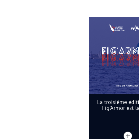
La troisième édit
Fig'Armor est l