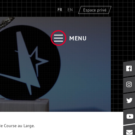
FR
EN
Espace privé
MENU
de Course au Large.