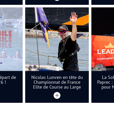
départ de
Nicolas Lunven en tête du
La Sol
26 !
Championnat de France
Paprec :
Elite de Course au Large
pour N