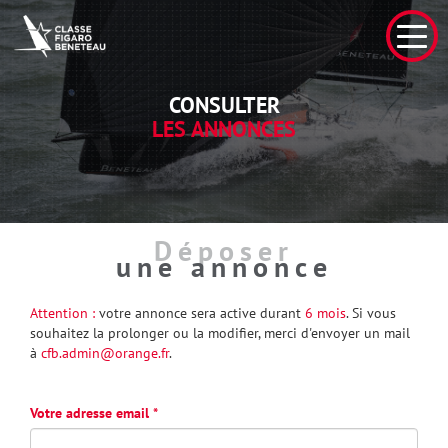
CONSULTER
LES ANNONCES
Déposer
une annonce
Attention :
votre annonce sera active durant
6 mois
. Si vous
souhaitez la prolonger ou la modifier, merci d'envoyer un mail
à
cfb.admin@orange.fr
.
Votre adresse email