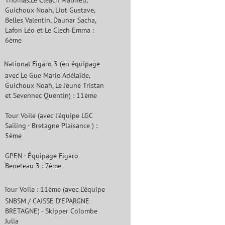
Thomas,Le Cleach Mathieu,
Guichoux Noah, Liot Gustave,
Belles Valentin, Daunar Sacha,
Lafon Léo et Le Clech Emma :
6ème
National Figaro 3 (en équipage
avec Le Gue Marie Adélaïde,
Guichoux Noah, Le Jeune Tristan
et Sevennec Quentin) : 11ème
Tour Voile (avec l'équipe LGC
Sailing - Bretagne Plaisance ) :
5ème
GPEN - Équipage Figaro
Beneteau 3 : 7ème
Tour Voile : 11ème (avec L'équipe
SNBSM / CAISSE D'EPARGNE
BRETAGNE) - Skipper Colombe
Julia