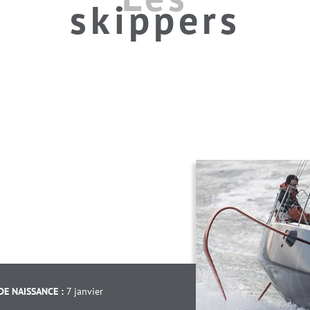
skippers
DE NAISSANCE :
7 janvier