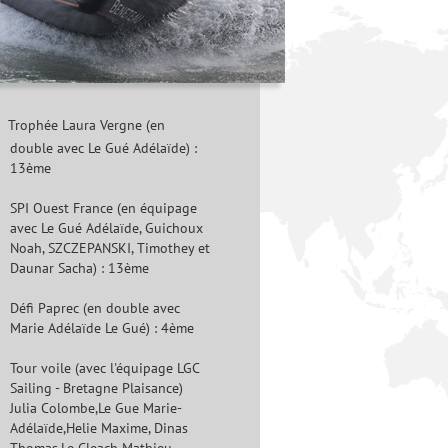
Trophée Laura Vergne (en
double avec Le Gué Adélaïde) :
13ème
SPI Ouest France (en équipage
avec Le Gué Adélaïde, Guichoux
Noah, SZCZEPANSKI, Timothey et
Daunar Sacha) : 13ème
Défi Paprec (en double avec
Marie Adélaïde Le Gué) : 4ème
Tour voile (avec l'équipage LGC
Sailing - Bretagne Plaisance)
Julia Colombe,Le Gue Marie-
Adélaïde,Helie Maxime, Dinas