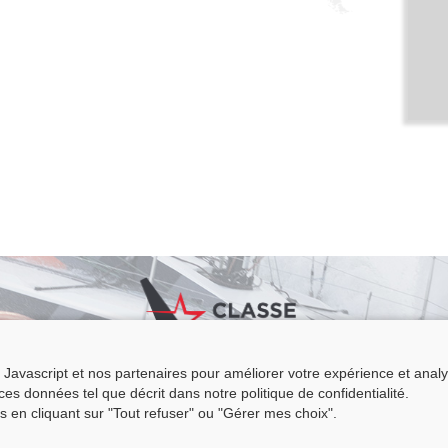
Javascript et nos partenaires pour améliorer votre expérience et analyser
e Figaro Beneteau - Maison des skippers - N°1 Terre-Plein du Sous-Marin
r ces données tel que décrit dans notre politique de confidentialité.
 Base 56100 LORIENT -
06 11 73 13 35
-
secretaire@classefigarobeneteau
s en cliquant sur "Tout refuser" ou "Gérer mes choix".
Mentions légales
|
C