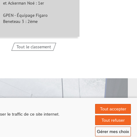
et Ackerman Noé : 1er
GPEN - Équipage Figaro
Beneteau 3 : 2ème
Tout le classement
Tout accepter
 le traffic de ce site internet.
 Papin
Tout refuser
.fr
Gérer mes choix
ontact
|
© Azimut | Créateur de solutions numériques