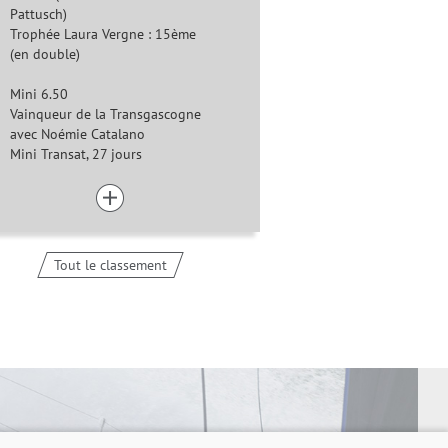
Pattusch)
Trophée Laura Vergne : 15ème
(en double)
Mini 6.50
Vainqueur de la Transgascogne
avec Noémie Catalano
Mini Transat, 27 jours
Tout le classement