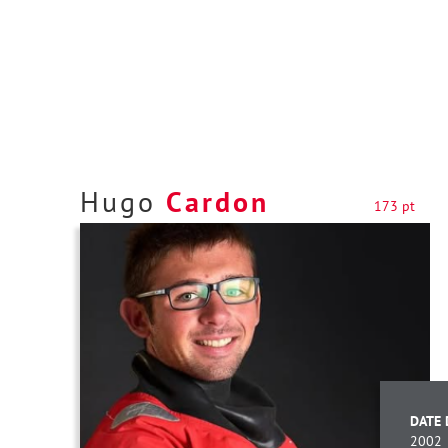
Hugo
Cardon
173 pt
DATE 
2002