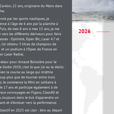
Cardon, 22 ans, originaire du Mans dans
the.
nné par les sports nautiques, je
ce à l'âge de 6 ans par la planche à
 Puis, de mes 8 ans à mes 15 ans, je me
2026
 vers les différents dériveurs pour faire
asses : Optimist, Open Bic, Laser 4.7 et
. J'ai obtenu 3 titres de champion de
e et un podium à l'Open de France en
n Laser Radial.
rateur pour Arnaud Boissière pour le
 Globe 2020, c'est là que j'ai eu le déclic.
bien la course au large qui m'attire
oup plus que de tourner entre trois
. Je commence le Mini en solitaire à
de 17 ans et participe également à de
eux convoyages en Figaro, Class40 et
, toujours dans le but d'apprendre un
um et d'évoluer vers la performance.
jectif en 2025 est clair : être au départ