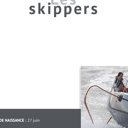
skippers
DE NAISSANCE :
27 juin