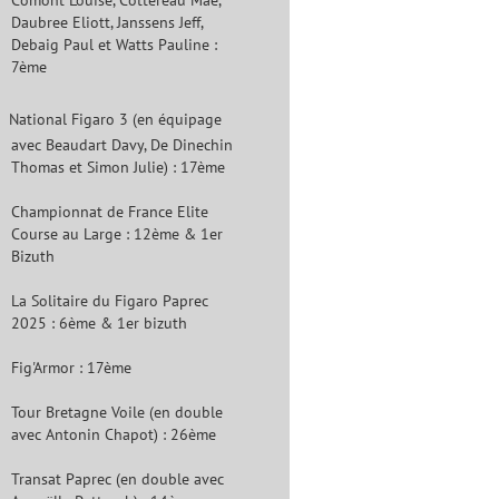
Comont Louise, Cottereau Maë,
Daubree Eliott, Janssens Jeff,
Debaig Paul et Watts Pauline :
7ème
National Figaro 3 (en équipage
avec Beaudart Davy, De Dinechin
Thomas et Simon Julie) : 17ème
Championnat de France Elite
Course au Large : 12ème & 1er
Bizuth
La Solitaire du Figaro Paprec
2025 : 6ème & 1er bizuth
Fig'Armor : 17ème
Tour Bretagne Voile (en double
avec Antonin Chapot) : 26ème
Transat Paprec (en double avec