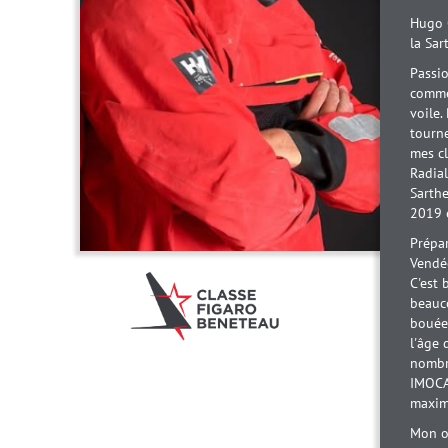
Hugo 
la Sar
Passio
commen
voile.
tourne
mes cl
Radial
Sarth
2019 e
Prépa
Vendée
C'est 
beauc
bouées
l'âge 
nombr
IMOCA
maxim
Mon ob