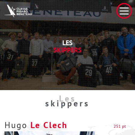
LES
SKIPPERS
Les
skippers
Hugo
Le Clech
251 pt