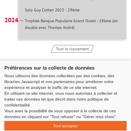
Solo Guy Cotten 2025 : 29ème
2024
Trophée Banque Populaire Grand Ouest : 18ème (en
double avec Thomas André)
Tout le classement
Préférences sur la collecte de données
Nous utilisons des données collectées par des cookies, des
librairies Javascript et nos partenaires pour améliorer votre
expérience et analyser le traffic de ce site internet.
En utilisant ce site internet, vous nous autorisez à collecter et
traiter ces données tel que décrit dans notre politique de
confidentialité.
Vous avez la possibilité de vous opposer à la collecte de ces
données en cliquant sur "Tout refuser" ou "Gérer mes choix".
Classe Figaro Beneteau - Maison des skippers - N°1 Terre-Plein du
Sous-Marin Papin
Tout accepter
La Base 56100 LORIENT -
06 11 73 13 35
-