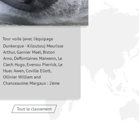
Tour voile (avec l'équipage
Dunkerque - Kiloutou) Meurisse
Arthur, Garnier Maël, Biston
Arno, Deffontaines Maiwenn, Le
Clech Hugo, Evenou Pierrick, Le
Huec Awen, Coville Eliott,
Ollivier William and
Chanceaulme Margaux : 2ème
Tout le classement