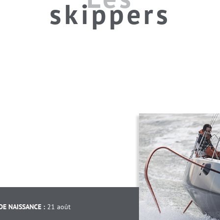
skippers
DE NAISSANCE :
21 août