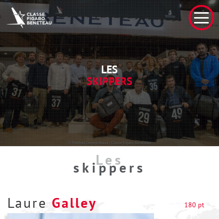
LES
SKIPPERS
Les
skippers
Laure
Galley
180 pt