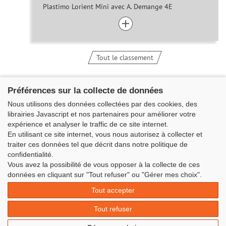
Plastimo Lorient Mini avec A. Demange 4E
Tout le classement
Préférences sur la collecte de données
Nous utilisons des données collectées par des cookies, des
librairies Javascript et nos partenaires pour améliorer votre
expérience et analyser le traffic de ce site internet.
En utilisant ce site internet, vous nous autorisez à collecter et
traiter ces données tel que décrit dans notre politique de
confidentialité.
Vous avez la possibilité de vous opposer à la collecte de ces
données en cliquant sur "Tout refuser" ou "Gérer mes choix".
Classe Figaro Beneteau - Maison des skippers - N°1 Terre-Plein du
Sous-Marin Papin
Tout accepter
La Base 56100 LORIENT -
06 11 73 13 35
-
secretaire@classefigarobeneteau.fr
Tout refuser
Mentions légales
|
Contact
|
© Azimut | Créateur de solutions