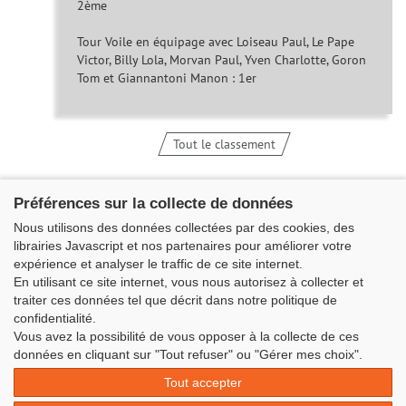
2ème
Tour Voile en équipage avec Loiseau Paul, Le Pape
Victor, Billy Lola, Morvan Paul, Yven Charlotte, Goron
Tom et Giannantoni Manon : 1er
Tout le classement
Préférences sur la collecte de données
Nous utilisons des données collectées par des cookies, des
librairies Javascript et nos partenaires pour améliorer votre
expérience et analyser le traffic de ce site internet.
En utilisant ce site internet, vous nous autorisez à collecter et
traiter ces données tel que décrit dans notre politique de
confidentialité.
Vous avez la possibilité de vous opposer à la collecte de ces
Classe Figaro Beneteau - Maison des skippers - N°1 Terre-Plein du
données en cliquant sur "Tout refuser" ou "Gérer mes choix".
Sous-Marin Papin
Tout accepter
La Base 56100 LORIENT -
06 11 73 13 35
-