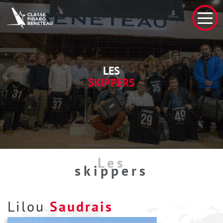
LES
SKIPPERS
Les
skippers
Lilou
Saudrais