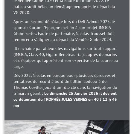
le Vendée Globe 2020 et la Route du Rhum 2022. Le
bateau subit hélas un démâtage peu après le départ du
VG 2020.
Après un second démâtage lors du Défi Azimut 2023, le
sponsor Corum L’Epargne met fin à son projet IMOCA
Globe Series. Faute de partenaire, Nicolas Troussel doit
renoncer à s’aligner au départ du Vendée Globe 2024.
Il enchaîne par ailleurs les navigations sur tout support
(IMOCA, Class 40, Figaro Beneteau 3…), auprès de marins
et d’équipes qui apprécient son expertise de la course au
large.
Dès 2022, Nicolas embarque pour plusieurs épreuves et
tentatives de record à bord de l’Ultim Sodebo 3 de
Thomas Coville, jouant un rôle clé dans la navigation du
trimaran géant ;
Le dimanche 25 Janvier 2026 il devient
co détenteur du TROPHÉE JULES VERNES en 40 J 12 h 45
mn