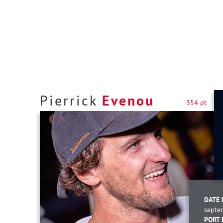
Pierrick
Evenou
354 pt
DATE 
septe
PORT 