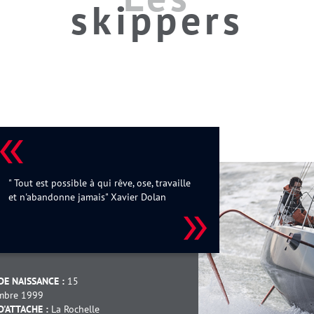
skippers
" Tout est possible à qui rêve, ose, travaille
et n'abandonne jamais" Xavier Dolan
DE NAISSANCE :
15
mbre 1999
D'ATTACHE :
La Rochelle