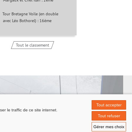
Margaux et Chel Ilan : 2ème
Tour Bretagne Voile (en double
avec Léo Bothorel) : 16ème
Tout le classement
Tout accepter
 le traffic de ce site internet.
 Papin
Tout refuser
.fr
Gérer mes choix
ontact
|
© Azimut | Créateur de solutions numériques