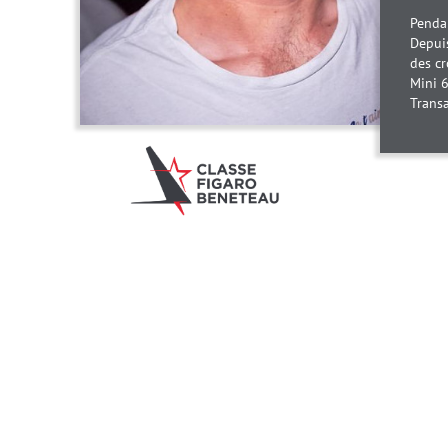
Pendan
Depuis
des cr
Mini 6
Trans