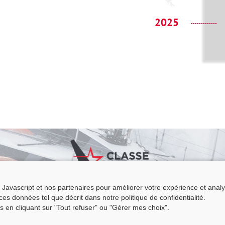
2025
Javascript et nos partenaires pour améliorer votre expérience et analyser
e Figaro Beneteau - Maison des skippers - N°1 Terre-Plein du Sous-Marin
r ces données tel que décrit dans notre politique de confidentialité.
 Base 56100 LORIENT -
06 11 73 13 35
-
secretaire@classefigarobeneteau
s en cliquant sur "Tout refuser" ou "Gérer mes choix".
Mentions légales
|
C