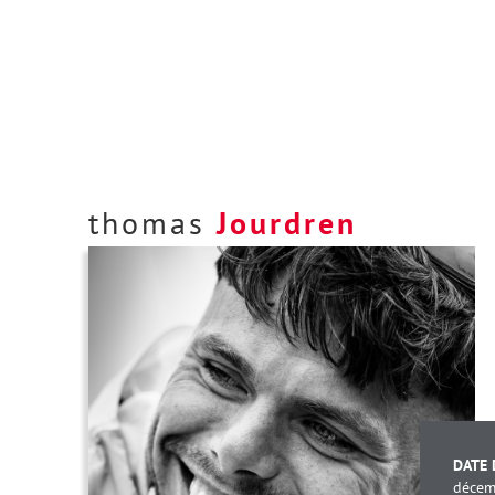
thomas
Jourdren
DATE 
décem