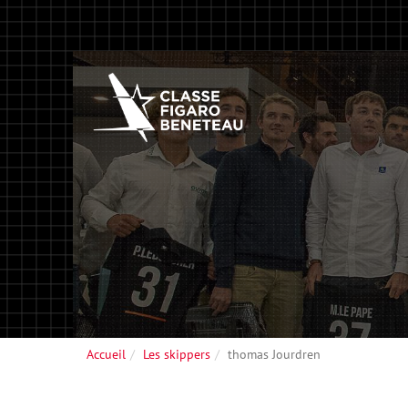
Accueil
Les skippers
thomas Jourdren