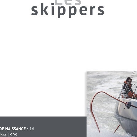
skippers
DE NAISSANCE :
16
bre 1999