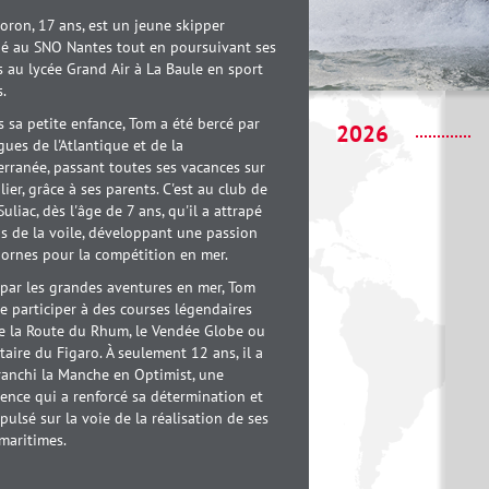
ron, 17 ans, est un jeune skipper
ié au SNO Nantes tout en poursuivant ses
 au lycée Grand Air à La Baule en sport
.
 sa petite enfance, Tom a été bercé par
2026
gues de l'Atlantique et de la
rranée, passant toutes ses vacances sur
lier, grâce à ses parents. C'est au club de
Suliac, dès l'âge de 7 ans, qu'il a attrapé
us de la voile, développant une passion
ornes pour la compétition en mer.
 par les grandes aventures en mer, Tom
e participer à des courses légendaires
 la Route du Rhum, le Vendée Globe ou
itaire du Figaro. À seulement 12 ans, il a
ranchi la Manche en Optimist, une
ence qui a renforcé sa détermination et
opulsé sur la voie de la réalisation de ses
maritimes.