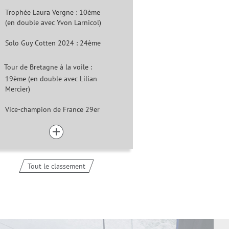
Trophée Laura Vergne : 10ème
(en double avec Yvon Larnicol)
Solo Guy Cotten 2024 : 24ème
Tour de Bretagne à la voile :
19ème (en double avec Lilian
Mercier)
Vice-champion de France 29er
Tout le classement