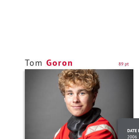
Tom
Goron
89 pt
DATE 
2006