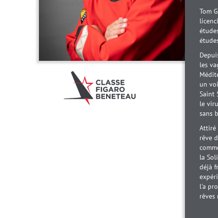
Tom Go
licenc
études
études
Depuis
les va
Médite
un voi
Saint 
le vir
sans b
Attiré
rêve d
comme
la Sol
déjà f
expéri
l'a pr
rêves 