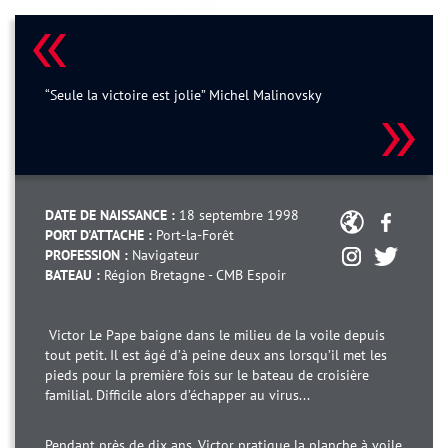
“Seule la victoire est jolie” Michel Malinovsky
DATE DE NAISSANCE :
18 septembre 1998
PORT D'ATTACHE :
Port-la-Forêt
PROFESSION :
Navigateur
BATEAU :
Région Bretagne - CMB Espoir
Victor Le Pape baigne dans le milieu de la voile depuis
tout petit. Il est âgé d’à peine deux ans lorsqu’il met les
pieds pour la première fois sur le bateau de croisière
familial. Difficile alors d’échapper au virus...
Pendant près de dix ans, Victor pratique la planche à voile