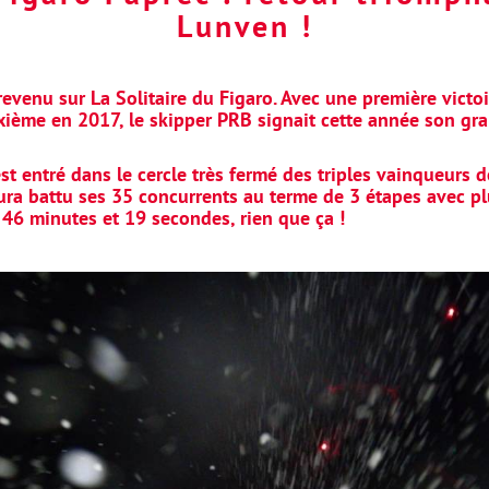
Lunven !
s revenu sur La Solitaire du Figaro. Avec une première victo
ème en 2017, le skipper PRB signait cette année son grand
st entré dans le cercle très fermé des triples vainqueurs 
 aura battu ses 35 concurrents au terme de 3 étapes avec p
 46 minutes et 19 secondes, rien que ça !