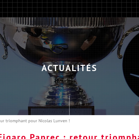
ACTUALITÉS
tour triomphant pour Nicolas Lunven !
 Figaro Paprec : retour triomph