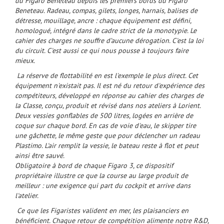
du Figaro Beneteau depuis les premiers bords du Figaro
Beneteau. Radeau, compas, gilets, longes, harnais, balises de
détresse, mouillage, ancre : chaque équipement est défini,
homologué, intégré dans le cadre strict de la monotypie. Le
cahier des charges ne souffre d’aucune dérogation. C'est la loi
du circuit. C'est aussi ce qui nous pousse à toujours faire
mieux.
La réserve de flottabilité en est l'exemple le plus direct. Cet
équipement n'existait pas. Il est né du retour d'expérience des
compétiteurs, développé en réponse au cahier des charges de
la Classe, conçu, produit et révisé dans nos ateliers à Lorient.
Deux vessies gonflables de 500 litres, logées en arrière de
coque sur chaque bord. En cas de voie d'eau, le skipper tire
une gâchette, le même geste que pour déclencher un radeau
Plastimo. L'air remplit la vessie, le bateau reste à flot et peut
ainsi être sauvé.
Obligatoire à bord de chaque Figaro 3, ce dispositif
propriétaire illustre ce que la course au large produit de
meilleur : une exigence qui part du cockpit et arrive dans
l'atelier.
Ce que les Figaristes valident en mer, les plaisanciers en
bénéficient. Chaque retour de compétition alimente notre R&D,