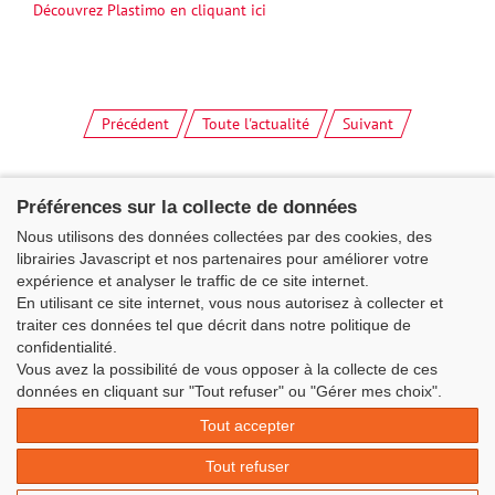
Découvrez Plastimo en cliquant ici
Précédent
Toute l'actualité
Suivant
Préférences sur la collecte de données
Nous utilisons des données collectées par des cookies, des
librairies Javascript et nos partenaires pour améliorer votre
expérience et analyser le traffic de ce site internet.
En utilisant ce site internet, vous nous autorisez à collecter et
traiter ces données tel que décrit dans notre politique de
confidentialité.
Vous avez la possibilité de vous opposer à la collecte de ces
Classe Figaro Beneteau - Maison des skippers - N°1 Terre-Plein du
données en cliquant sur "Tout refuser" ou "Gérer mes choix".
Sous-Marin Papin
Tout accepter
La Base 56100 LORIENT -
06 11 73 13 35
-
secretaire@classefigarobeneteau.fr
Tout refuser