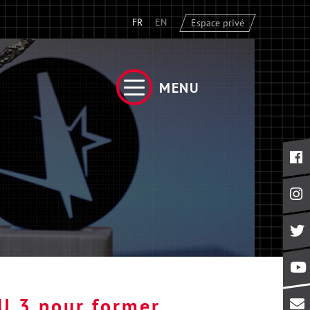
FR
EN
Espace privé
MENU
U 3 pour former