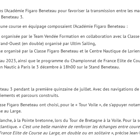
ans l’Académie Figaro Beneteau pour favoriser la transmission entre les m
o Beneteau 3.
 une course en équipage composaient l’Académie Figaro Beneteau :
 organisée par le Team Vendée Formation en collaboration avec la Classe
and-Ouest (en double) organisé par Ultim Sailing,
e organisé par la Classe Figaro Beneteau et le Centre Nautique de Lorien
eau 2023, ainsi que le programme du Championnat de France Elite de Cour
on Nautic à Paris le 3 décembre à 18h00 sur le Stand Beneteau.
eteau 3 pendant la première quinzaine de juillet. Avec des navigations de
liements et parcours construits.
asse Figaro Beneteau ont choisi, pour le « Tour Voile », de s’appuyer not
e au Large.
che, à la Pointe bretonne, lors du Tour de Bretagne à la Voile. Pour la s
atlantique.
« C’est une belle manière de renforcer les échanges entre coure
rance Elite de Course au Large, en double ou en solitaire »
, précise Jean