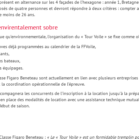
résent en alternance sur les 4 façades de l’hexagone : année 1, Bretagne
sés de quatre personnes et devront répondre à deux critères : compter 
e moins de 26 ans.
nvirentalement sobre
e qu’environnementale, l’organisation du « Tour Voile » se fixe comme obj
reuves déjà programmées au calendrier de la FFVoile,
tants,
des bateaux,
es équipages.
lasse Figaro Beneteau sont actuellement en lien avec plusieurs entreprise
 la coordination opérationnelle de l’épreuve.
ccompagnera les concurrents de l’inscription à la location jusqu’à la prép
e en place des modalités de location avec une assistance technique mutua
début de saison.
 Classe Figaro Beneteau :
« Le « Tour Voile » est un formidable tremplin po