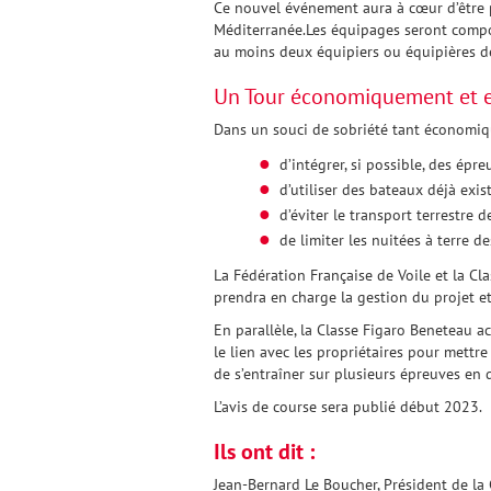
Ce nouvel événement aura à cœur d’être p
Méditerranée.Les équipages seront compo
au moins deux équipiers ou équipières d
Un Tour économiquement et e
Dans un souci de sobriété tant économiqu
d’intégrer, si possible, des ép
d’utiliser des bateaux déjà exis
d’éviter le transport terrestre 
de limiter les nuitées à terre d
La Fédération Française de Voile et la C
prendra en charge la gestion du projet et
En parallèle, la Classe Figaro Beneteau a
le lien avec les propriétaires pour mettr
de s’entraîner sur plusieurs épreuves en 
L’avis de course sera publié début 2023.
Ils ont dit :
Jean-Bernard Le Boucher, Président de la