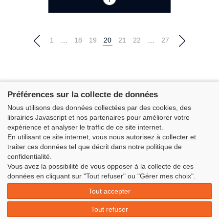
1
…
18
19
20
21
22
…
27
Préférences sur la collecte de données
Nous utilisons des données collectées par des cookies, des
librairies Javascript et nos partenaires pour améliorer votre
expérience et analyser le traffic de ce site internet.
En utilisant ce site internet, vous nous autorisez à collecter et
traiter ces données tel que décrit dans notre politique de
confidentialité.
Vous avez la possibilité de vous opposer à la collecte de ces
Classe Figaro Beneteau - Maison des skippers - N°1 Terre-Plein du
données en cliquant sur "Tout refuser" ou "Gérer mes choix".
Sous-Marin Papin
Tout accepter
La Base 56100 LORIENT -
06 11 73 13 35
-
secretaire@classefigarobeneteau.fr
Tout refuser