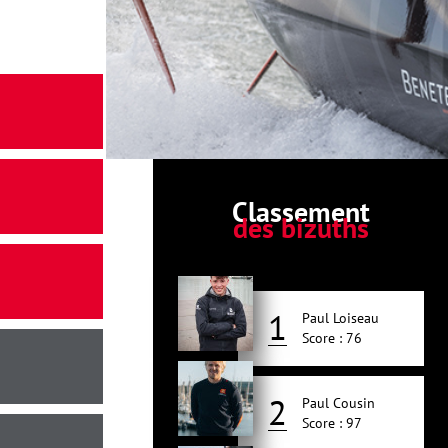
Classement
des bizuths
1
Paul Loiseau
Score : 76
2
Paul Cousin
Score : 97