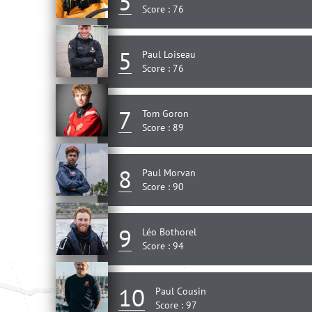
5
Score : 76
5
Paul Loiseau
Score : 76
7
Tom Goron
Score : 89
8
Paul Morvan
Score : 90
9
Léo Bothorel
Score : 94
10
Paul Cousin
Score : 97