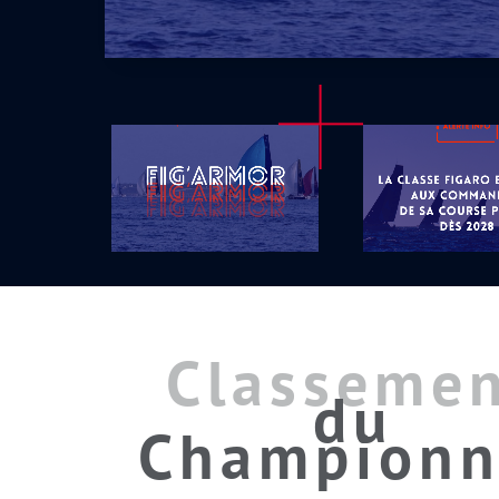
Classeme
du
Championn