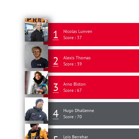
1
Nicolas Lunven
Score : 37
2
Alexis Thomas
Score : 39
3
Arno Biston
Score : 67
4
Hugo Dhallenne
Score : 70
Loïs Berrehar