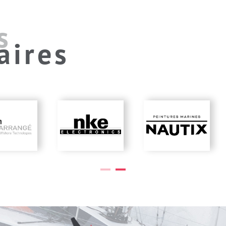
s
aires