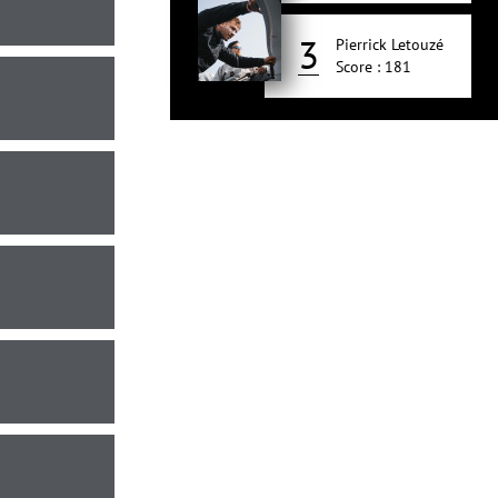
3
Pierrick Letouzé
Score : 181