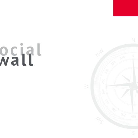
ocial
wall