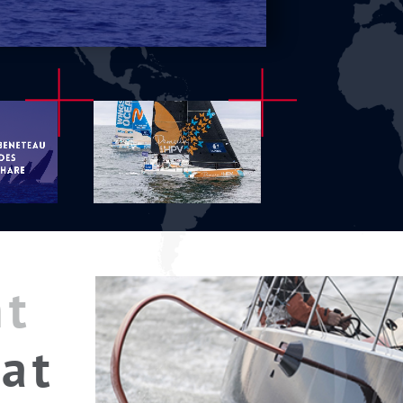
nt
at