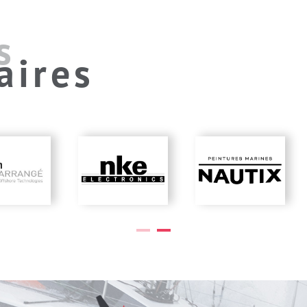
s
aires