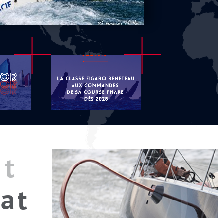
nt
at