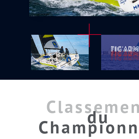
Classeme
du
Championn