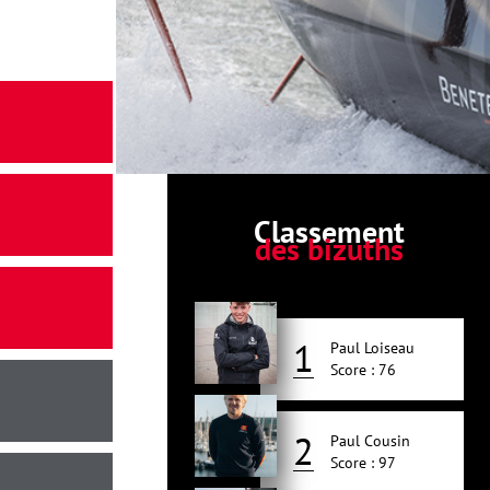
Classement
des bizuths
1
Paul Loiseau
Score : 76
2
Paul Cousin
Score : 97