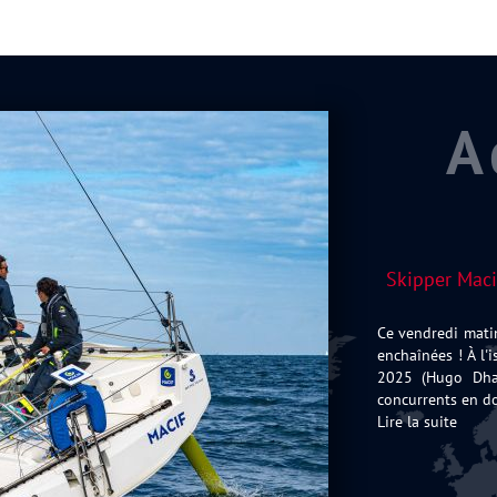
A
Skipper Maci
Ce vendredi matin
enchaînées ! À l'
2025 (Hugo Dhal
concurrents en d
Lire la suite