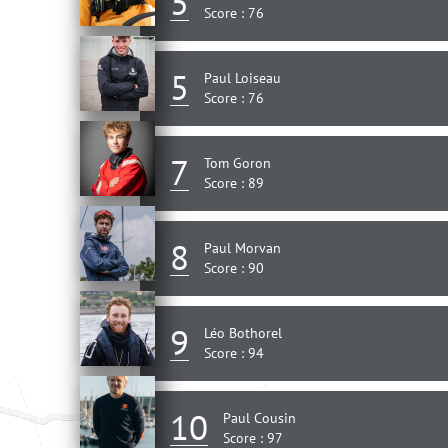
5
Score : 76
5
Paul Loiseau
Score : 76
7
Tom Goron
Score : 89
8
Paul Morvan
Score : 90
9
Léo Bothorel
Score : 94
10
Paul Cousin
Score : 97