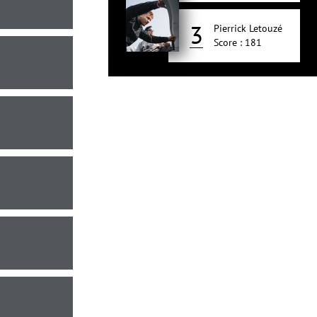
3
Pierrick Letouzé
Score : 181