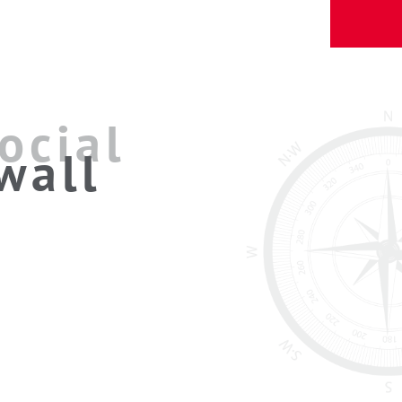
ocial
wall