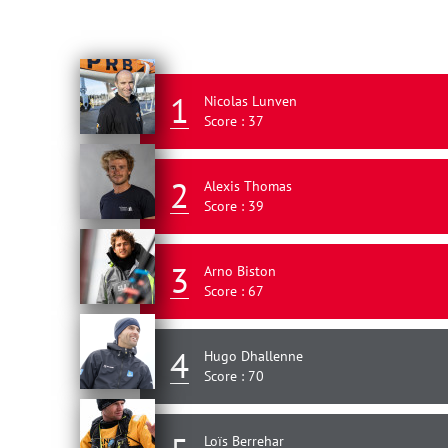
1
Nicolas Lunven
Score : 37
2
Alexis Thomas
Score : 39
3
Arno Biston
Score : 67
4
Hugo Dhallenne
Score : 70
Loïs Berrehar